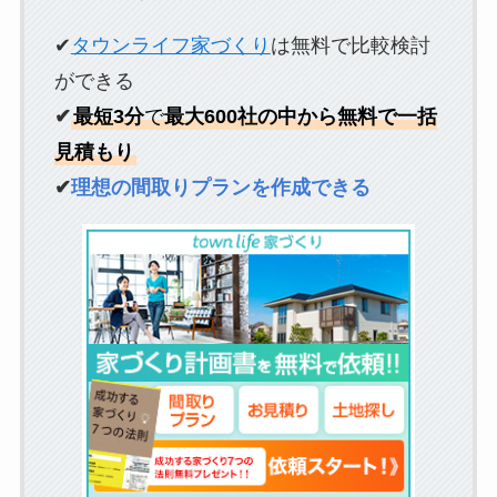
✔
タウンライフ家づくり
は無料で比較検討
ができる
✔
最短3分
で
最大600社の中から無料で一括
見積もり
✔
理想の間取りプランを作成できる