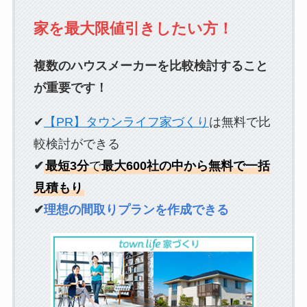
家を最大限値引きしたい方！
複数のハウスメーカーを比較検討すること
が重要です！
✔
【PR】タウンライフ家づくり
は無料で比
較検討ができる
✔
最短3分
で
最大600社の中から無料で一括
見積もり
✔
理想の間取りプランを作成できる