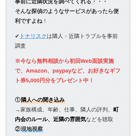
事前に近隣状況を調べてくれる・・・
そんな探偵のようなサービスがあったら便
利ですよね
！
✔
トナリスク
は隣人・近隣トラブルを事前
調査
※今なら無料相談から初回Web面談実施
で、Amazon、paypayなど、お好きなギフ
ト券5,000円分をプレゼント中！
①
隣人への聞き込み
→家族構成、年齢、仕事、隣人の評判、
町
内会のルール、近隣の雰囲気
などを聴取
②
現地視察