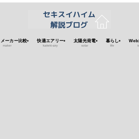
スメーカー比較
快適エアリー
太陽光発電
暮らし
We
maker
kaiteki-airy
solar
life
t