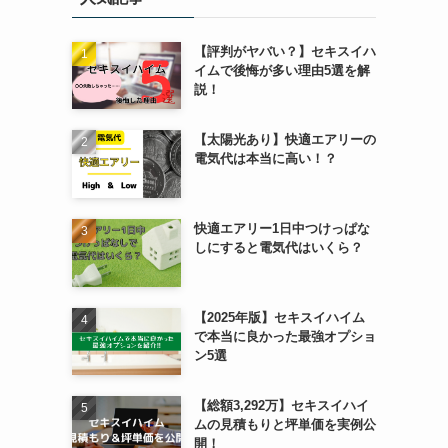
【評判がヤバい？】セキスイハ
イムで後悔が多い理由5選を解
説！
【太陽光あり】快適エアリーの
電気代は本当に高い！？
快適エアリー1日中つけっぱな
しにすると電気代はいくら？
【2025年版】セキスイハイム
で本当に良かった最強オプショ
ン5選
【総額3,292万】セキスイハイ
ムの見積もりと坪単価を実例公
開！