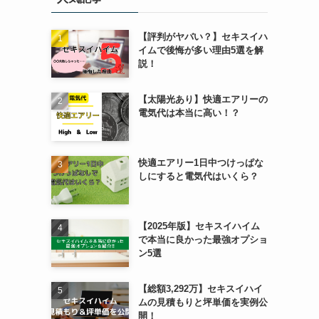
【評判がヤバい？】セキスイハ
イムで後悔が多い理由5選を解
説！
【太陽光あり】快適エアリーの
電気代は本当に高い！？
快適エアリー1日中つけっぱな
しにすると電気代はいくら？
【2025年版】セキスイハイム
で本当に良かった最強オプショ
ン5選
【総額3,292万】セキスイハイ
ムの見積もりと坪単価を実例公
開！