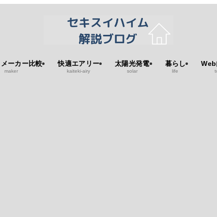
スメーカー比較
快適エアリー
太陽光発電
暮らし
We
maker
kaiteki-airy
solar
life
t