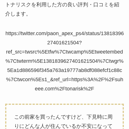
トナリスクを利用した方の良い評判・口コミを紹
介します。
https://twitter.com/paon_apex_ps4/status/13818396
27401621504?
ref_src=twsrc%5Etfw%7Ctwcamp%5Etweetembed
%7Ctwterm%5E1381839627401621504%7Ctwgr%
5Ea1d886596f345a763a19777ab8df088efcf1c88c
%7Ctwcon%5Es1_&ref_url=https%3A%2F%2Fsuh
eee.com%2Ftonarisk%2F
この前家を買ったんですけど、下見時に周
りにどんな人が住んでいるか不安になって