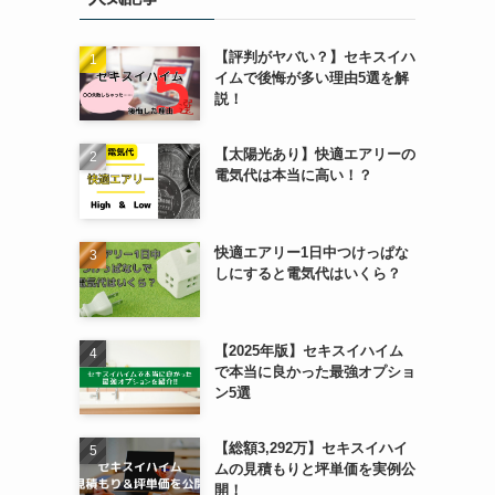
【評判がヤバい？】セキスイハ
イムで後悔が多い理由5選を解
説！
【太陽光あり】快適エアリーの
電気代は本当に高い！？
快適エアリー1日中つけっぱな
しにすると電気代はいくら？
【2025年版】セキスイハイム
で本当に良かった最強オプショ
ン5選
【総額3,292万】セキスイハイ
ムの見積もりと坪単価を実例公
開！