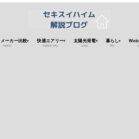
スメーカー比較
快適エアリー
太陽光発電
暮らし
We
maker
kaiteki-airy
solar
life
t