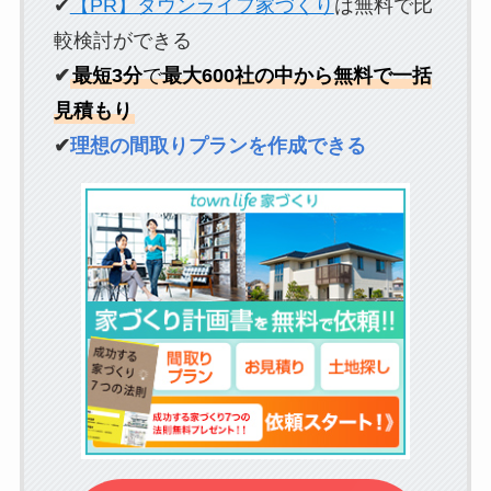
✔
【PR】タウンライフ家づくり
は無料で比
較検討ができる
✔
最短3分
で
最大600社の中から無料で一括
見積もり
✔
理想の間取りプランを作成できる