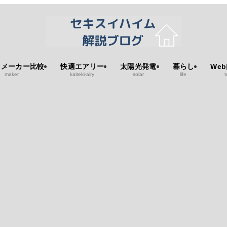
スメーカー比較
快適エアリー
太陽光発電
暮らし
We
maker
kaiteki-airy
solar
life
t