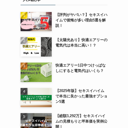
【評判がヤバい？】セキスイハ
イムで後悔が多い理由5選を解
説！
【太陽光あり】快適エアリーの
電気代は本当に高い！？
快適エアリー1日中つけっぱな
しにすると電気代はいくら？
【2025年版】セキスイハイム
で本当に良かった最強オプショ
ン5選
【総額3,292万】セキスイハイ
ムの見積もりと坪単価を実例公
開！