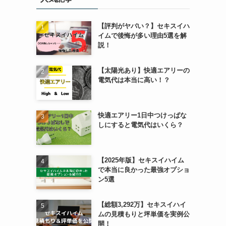
【評判がヤバい？】セキスイハ
イムで後悔が多い理由5選を解
説！
【太陽光あり】快適エアリーの
電気代は本当に高い！？
快適エアリー1日中つけっぱな
しにすると電気代はいくら？
【2025年版】セキスイハイム
で本当に良かった最強オプショ
ン5選
【総額3,292万】セキスイハイ
ムの見積もりと坪単価を実例公
開！