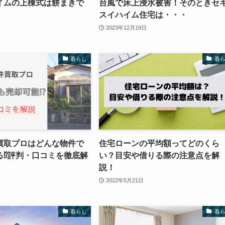
イムの上棟式は餅まきで
台風で床上浸水被害！そのときセ
スイハイム住宅は・・・
2023年12月19日
暮らし
暮
買取プロはどんな物件で
住宅ローンの平均額ってどのくら
る⁉評判・口コミを徹底解
い？目安や借りる際の注意点を解
説！
2022年5月21日
暮らし
暮