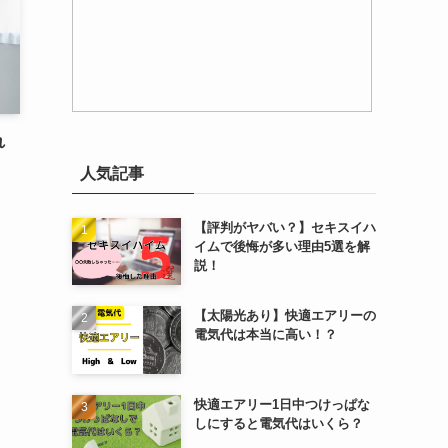
れ
人気記事
【評判がヤバい？】セキスイハ
イムで後悔が多い理由5選を解
説！
【太陽光あり】快適エアリーの
電気代は本当に高い！？
快適エアリー1日中つけっぱな
しにすると電気代はいくら？