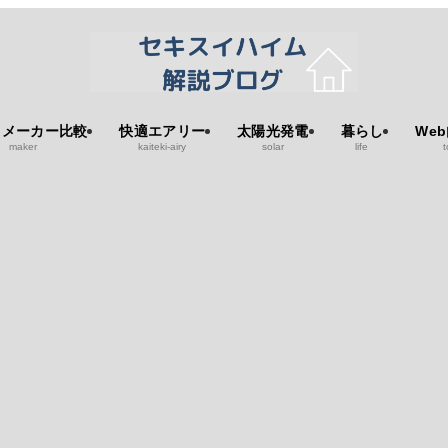
スメーカー比較
快適エアリー
太陽光発電
暮らし
We
maker
kaiteki-airy
solar
life
t