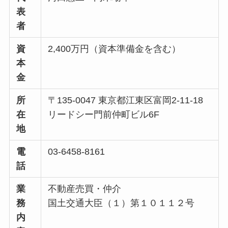
表
者
資
2,400万円（資本準備金を含む）
本
金
所
〒135-0047 東京都江東区富岡2-11-18
在
リードシー門前仲町ビル6F
地
電
03-6458-8161
話
業
不動産売買・仲介
務
国土交通大臣（１）第１０１１２号
内